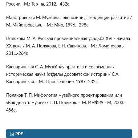
России. -М.: Тер-на, 2012.- 432с.
Майстровская М. Музейная экспозиция: тенденции развития /
М. Майстровская. – М.: Мир, 1996.- 298с
Полякова М. А. Русская провинциальная усадьба XVII- начала
ХХ века / М. А. Полякова, Е.Н. Cавинова. - М.: Ломоносовъ,
2011.-264с
Каспаринская С. А. Музейная практика и современная
историческая наука (отделы досоветской истории)/ С.А.
Каспаринская. - М.: Просвещение, 1987.-232с.
Поляков Т. П. Мифология музейного проектирования или
«Как делать му-зей»/ Т. П. Поляков. – М. ИНФРА - М, 2003.-
456с.
PDF