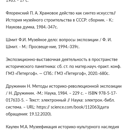
1965. - 17 с.
Флоренский П. А. Храмовое действо как синтез искусств//
История музейного строительства в СССР: сборник. - К.:
Наукова думка, 1984.-347с.
Шмит Ф.И. Музейное дело: вопросы экспозиции / Ф. И.
Шмит. - М.: Просвеще-ние, 1994.-339с.
Экспозиционно-выставочная деятельность в пространстве
исторического памятника: сб. ст. по матер.науч.-практ. конф.
ГМЗ «Петергоф». — СПб.: ГМЗ «Петергоф», 2020.-680с.
Дружинин Н. Методы историко-революционной экспозиции
/ Н. Дружинин. -М.: Наука, 1984. – 229 с. – ISBN 978-5-17-
017633-5. – Текст: электронный // Наука: электрон.-библ.
система. – URL: https:// science.com/book/112063(дата
обращения: 19.12.2020).
Каулен М.А. Музеефикация историко-культурного наследия